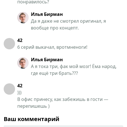
понравилось?
Илья Бирман
Да я даже не смотрел оригинал, я
вообще про концепт.
42
6 серий выкачал, вротмненоги!
Илья Бирман
А я тока три, фак мой мозг! Ёма народ,
где ещё три брать???
42
)))
В офис принесу, как забежишь в гости —
перепишешь )
Ваш комментарий