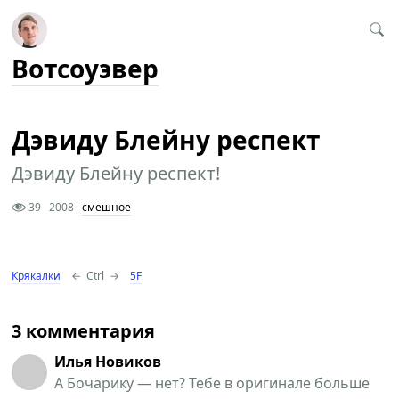
Вотсоуэвер
Дэвиду Блейну респект
Дэвиду Блейну респект!
39
2008
смешное
Крякалки
←
Ctrl
→
5F
3 комментария
Илья Новиков
А Бочарику — нет? Тебе в оригинале больше