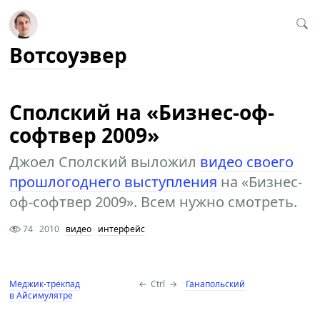
Вотсоуэвер
Сполский на «Бизнес-оф-
софтвер 2009»
Джоел Сполский выложил
видео своего
прошлогоднего выступления
на «Бизнес-
оф-софтвер 2009». Всем нужно смотреть.
74
2010
видео
интерфейс
Меджик-трекпад
←
Ctrl
→
Ганапольский
в Айсимулятре