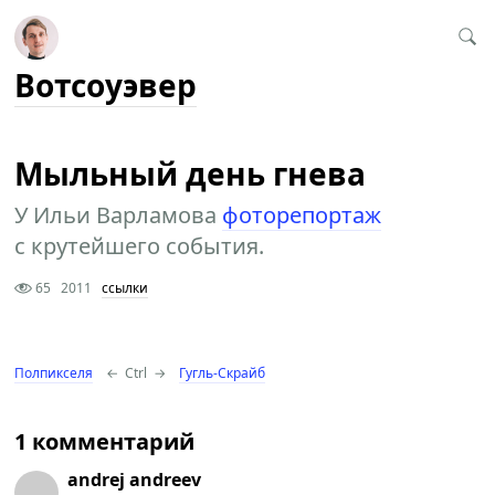
Вотсоуэвер
Мыльный день гнева
У Ильи Варламова
фоторепортаж
с крутейшего события.
65
2011
ссылки
Полпикселя
←
Ctrl
→
Гугль-Скрайб
1 комментарий
andrej andreev