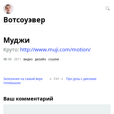
Вотсоуэвер
Муджи
Круто:
http://www.muji.com/motion/
86
2011
видео
дизайн
ссылки
Залезание на самый верх
←
Ctrl
→
Про урлы с диезами
телевышки
Ваш комментарий