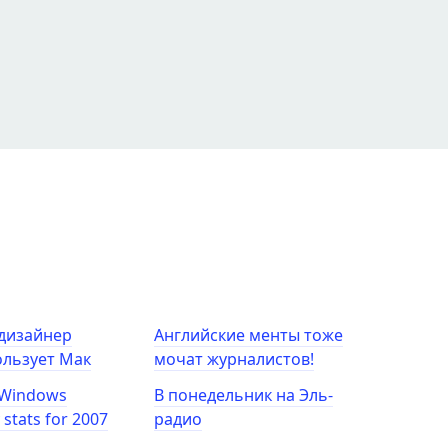
дизайнер
Английские менты тоже
льзует Мак
мочат журналистов!
 Windows
В понедельник на Эль-
y stats for 2007
радио