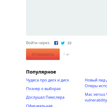
Войти через
Отправить
⌃ ↩
Популярное
Чудеса про диск и диск
Новый лид-
Оперы испо
Познер о выборах
Mac versus
Дослушал Пимслера
vulnerabilit
Официальная