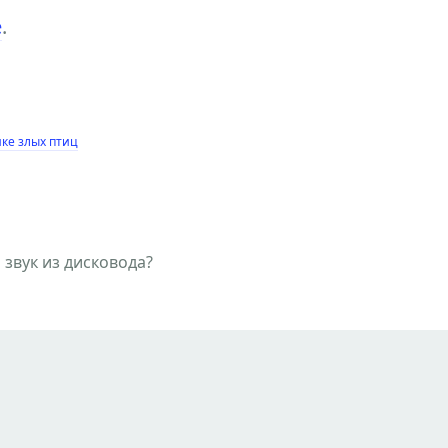
е
.
ке злых птиц
о звук из дисковода?