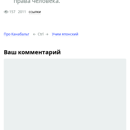
права человека.
157
2011
ссылки
Про Канабальт
←
Ctrl
→
Учим японский
Ваш комментарий