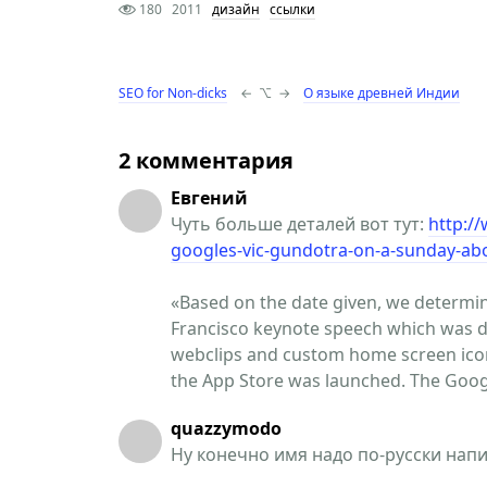
180
2011
дизайн
ссылки
SEO for Non-dicks
←
⌥
→
О языке древней Индии
2 комментария
Евгений
Чуть больше деталей вот тут:
http:/
googles-vic-gundotra-on-a-sunday-abo
«Based on the date given, we determin
Francisco keynote speech which was de
webclips and custom home screen icon
the App Store was launched. The Googl
quazzymodo
Ну конечно имя надо по-русски напи