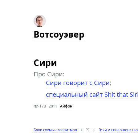
Вотсоуэвер
Сири
Про Сири:
Сири говорит с Сири
;
специальный сайт Shit that Siri
178
2011
Айфон
Блок-схемы алгоритмов
←
⌥
→
Гики и совершенство