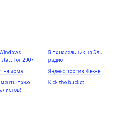
 Windows
В понедельник на Эль-
y stats for 2007
радио
т на дома
Яндекс против Же-же
 менты тоже
Kick the bucket
алистов!