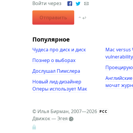
Войти через
Отправить
⌃ ↩
Популярное
Чудеса про диск и диск
Mac versus
vulnerabilit
Познер о выборах
Проецирую
Дослушал Пимслера
Английские
Новый лид-дизайнер
мочат журн
Оперы использует Мак
©
Илья Бирман
, 2007—2026
РСС
Движок —
Эгея