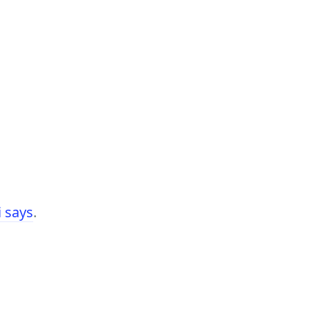
 says
.