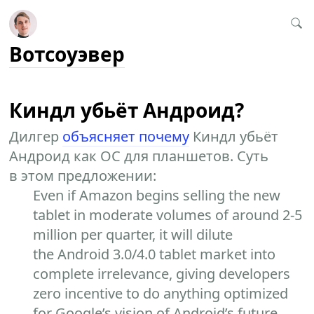
Вотсоуэвер
Киндл убьёт Андроид?
Дилгер
объясняет почему
Киндл убьёт
Андроид как ОС для планшетов. Суть
в этом предложении:
Even if Amazon begins selling the new
tablet in moderate volumes of around 2-5
million per quarter, it will dilute
the Android 3.0/4.0 tablet market into
complete irrelevance, giving developers
zero incentive to do anything optimized
for Google’s vision of Android’s future.