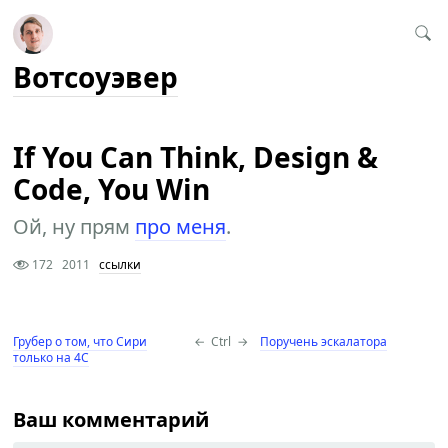
Вотсоуэвер
If You Can Think, Design &
Code, You Win
Ой, ну прям
про меня
.
172
2011
ссылки
Грубер о том, что Сири
←
Ctrl
→
Поручень эскалатора
только на 4С
Ваш комментарий