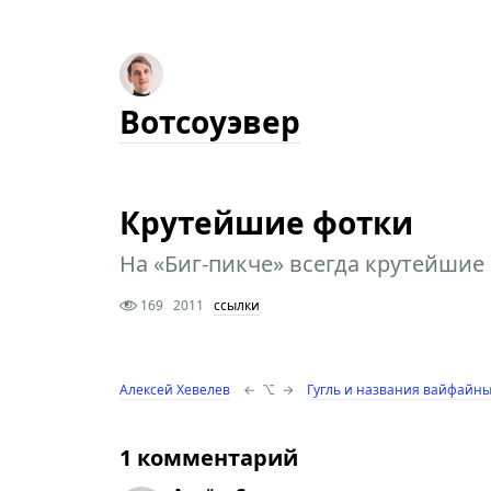
Вотсоуэвер
Крутейшие фотки
На «Биг-пикче» всегда крутейшие
169
2011
ссылки
Алексей Хевелев
←
⌥
→
Гугль и названия вайфайны
1 комментарий