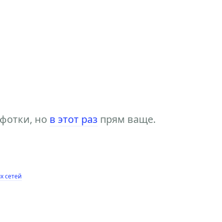
 фотки, но
в этот раз
прям ваще.
х сетей