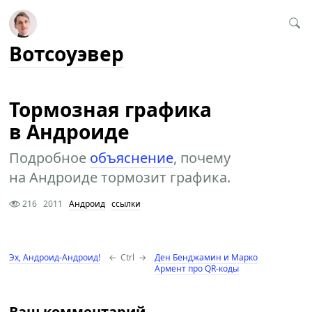
Вотсоуэвер
Тормозная графика
в Андроиде
Подробное
объяснение
, почему
на Андроиде тормозит графика.
216
2011
Андроид
ссылки
Эх, Андроид-Андроид!
←
Ctrl
→
Ден Бенджамин и Марко
Армент про QR-коды
Ваш комментарий