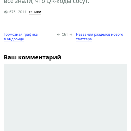
все знали, что QR-коды сосут.
675
2011
ссылки
Тормозная графика
←
Ctrl
→
Названия разделов нового
в Андроиде
твиттера
Ваш комментарий