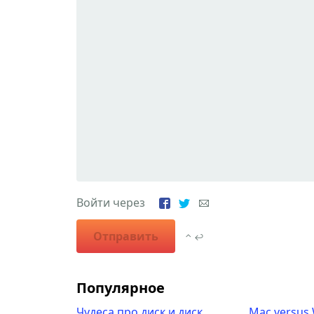
Войти через
Отправить
⌃ ↩
Популярное
Чудеса про диск и диск
Mac versus