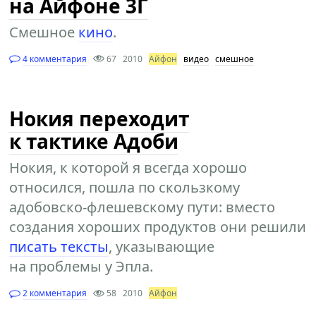
на Айфоне 3Г
Смешное
кино
.
4 комментария
67
2010
Айфон
видео
смешное
Нокия переходит
к тактике Адоби
Нокия, к которой я всегда хорошо
относился, пошла по скользкому
адобовско-флешевскому пути: вместо
создания хороших продуктов они решили
писать тексты
, указывающие
на проблемы у Эпла.
2 комментария
58
2010
Айфон