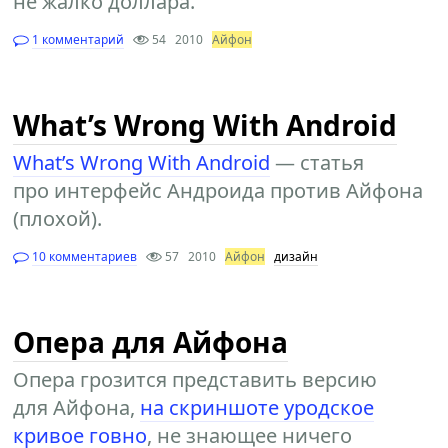
не жалко доллара.
1 комментарий
54
2010
Айфон
What’s Wrong With Android
What’s Wrong With Android
— статья
про интерфейс Андроида против Айфона
(плохой).
10 комментариев
57
2010
Айфон
дизайн
Опера для Айфона
Опера грозится представить версию
для Айфона,
на скриншоте уродское
кривое говно
, не знающее ничего