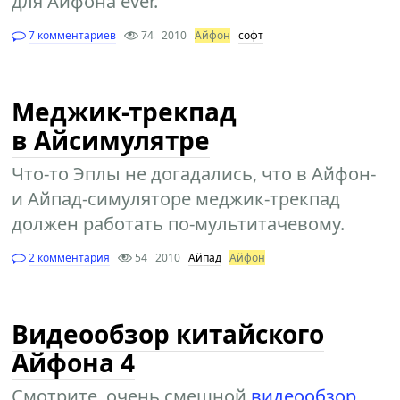
для Айфона ever.
7 комментариев
74
2010
Айфон
софт
Меджик-трекпад
в Айсимулятре
Что-то Эплы не догадались, что в Айфон-
и Айпад-симуляторе меджик-трекпад
должен работать по-мультитачевому.
2 комментария
54
2010
Айпад
Айфон
Видеообзор китайского
Айфона 4
Смотрите, очень смешной
видеообзор