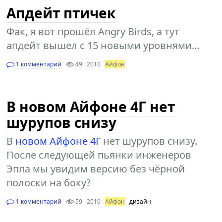
Апдейт птичек
Фак, я вот прошёл Angry Birds, а тут
апдейт вышел с 15 новыми уровнями...
1 комментарий
49
2010
Айфон
В новом Айфоне 4Г нет
шурупов снизу
В
новом Айфоне 4Г
нет шурупов снизу.
После следующей пьянки инженеров
Эпла мы увидим версию без чёрной
полоски на боку?
1 комментарий
59
2010
Айфон
дизайн