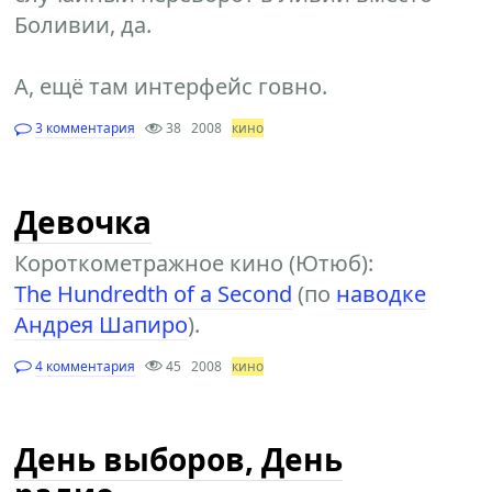
Боливии, да.
А, ещё там интерфейс говно.
3 комментария
38
2008
кино
Девочка
Короткометражное кино (Ютюб):
The Hundredth of a Second
(по
наводке
Андрея Шапиро
).
4 комментария
45
2008
кино
День выборов, День