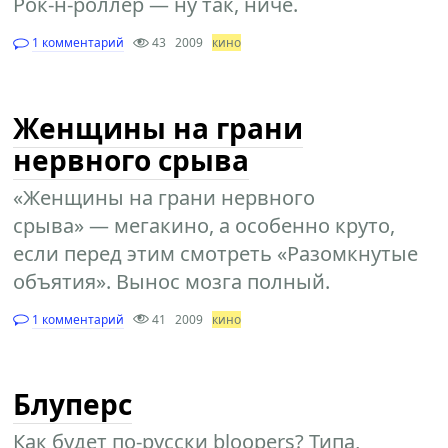
Рок-н-роллер — ну так, ничё.
1 комментарий
43
2009
кино
Женщины на грани
нервного срыва
«Женщины на грани нервного
срыва» — мегакино, а особенно круто,
если перед этим смотреть «Разомкнутые
объятия». Вынос мозга полный.
1 комментарий
41
2009
кино
Блуперс
Как будет по-русски bloopers? Типа,