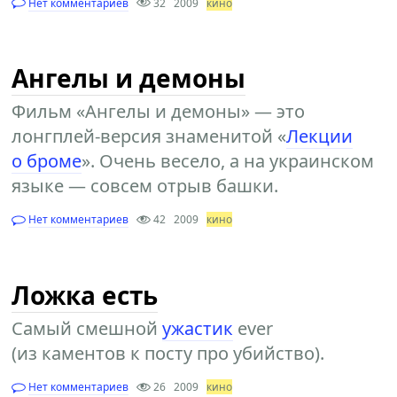
Нет комментариев
32
2009
кино
Ангелы и демоны
Фильм «Ангелы и демоны» — это
лонгплей-версия знаменитой «
Лекции
о броме
». Очень весело, а на украинском
языке — совсем отрыв башки.
Нет комментариев
42
2009
кино
Ложка есть
Самый смешной
ужастик
ever
(из каментов к посту про убийство).
Нет комментариев
26
2009
кино