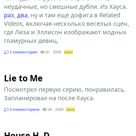
неудачные, но смешные дубли. Из Хауса.
раз
,
два
, ну и там ещё дофига в Related
Videos, включая несколько весёлых сцен,
где Лиза и Эллисон изображают модных
гламурных девиц.
2 комментария
81
2009
кино
Lie to Me
Посмотрел первую серию, понравилась.
Запланировал на после Хауса.
6 комментариев
45
2009
кино
House H. D.