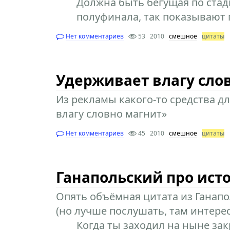
Должна быть бегущая по стад
полуфинала, так показывают п
Нет комментариев
53
2010
смешное
цитаты
Удерживает влагу сло
Из рекламы какого-то средства д
влагу словно магнит»
Нет комментариев
45
2010
смешное
цитаты
Ганапольский про исто
Опять объёмная цитата из Ганап
(но лучше послушать, там интере
Когда ты заходил на ныне зак