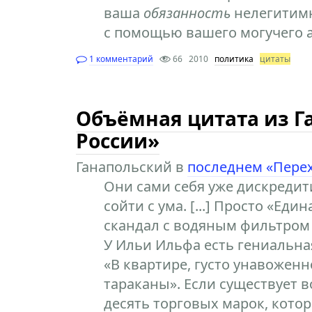
ваша
обязанность
нелегитим
с помощью вашего могучего а
1 комментарий
66
2010
политика
цитаты
Объёмная цитата из Г
России»
Ганапольский в
последнем «Пере
Они сами себя уже дискредит
сойти с ума. [...] Просто «Еди
скандал с водяным фильтром 
У Ильи Ильфа есть гениальна
«В квартире, густо унавожен
тараканы». Если существует в
десять торговых марок, кото