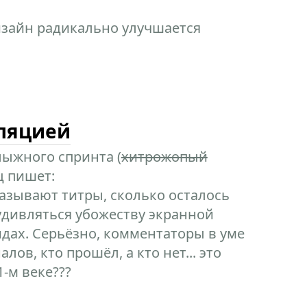
изайн радикально улучшается
сляцией
ыжного спринта (
хитрожопый
ц пишет:
азывают титры, сколько осталось
удивляться убожеству экранной
дах. Серьёзно, комментаторы в уме
ов, кто прошёл, а кто нет... это
-м веке???