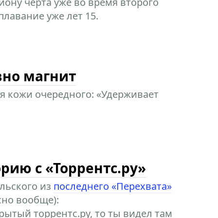
иону черта уже во время второго
лавание уже лет 15.
вно магнит
ля кожи очередного: «Удерживает
рию с «Торрентс.ру»
ольского из
последнего «Перехвата»
сно вообще):
рытый торрентс.ру, то ты видел там