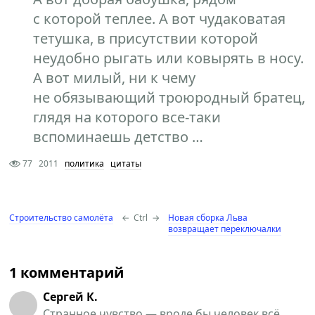
с которой теплее. А вот чудаковатая
тетушка, в присутствии которой
неудобно рыгать или ковырять в носу.
А вот милый, ни к чему
не обязывающий троюродный братец,
глядя на которого все-таки
вспоминаешь детство …
77
2011
политика
цитаты
Строительство самолёта
←
Ctrl
→
Новая сборка Льва
возвращает переключалки
1 комментарий
Сергей К.
Странное чувство — вроде бы человек всё