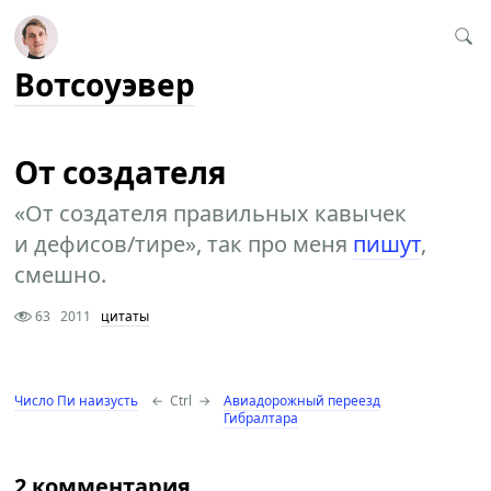
Вотсоуэвер
От создателя
«От создателя правильных кавычек
и дефисов/тире», так про меня
пишут
,
смешно.
63
2011
цитаты
Число Пи наизусть
←
Ctrl
→
Авиадорожный переезд
Гибралтара
2 комментария