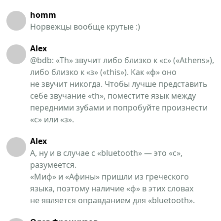
homm
Норвежцы вообще крутые :)
Alex
@bdb: «Th» звучит либо близко к «с» («Athens»),
либо близко к «з» («this»). Как «ф» оно
не звучит никогда. Чтобы лучше представить
себе звучание «th», поместите язык между
передними зубами и попробуйте произнести
«с» или «з».
Alex
А, ну и в случае с «bluetooth» — это «с»,
разумеется.
«Миф» и «Афины» пришли из греческого
языка, поэтому наличие «ф» в этих словах
не является оправданием для «bluetooth».