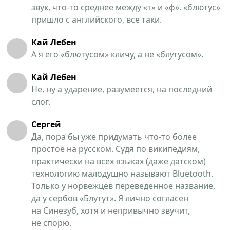
звук, что-то среднее между «т» и «ф». «блютус»
пришло с английского, все таки.
Кай Лебен
А я его «бл
ю
тусом» кличу, а не «бл
у
тусом».
Кай Лебен
Не, ну а ударение, разумеется, на последний
слог.
Сергей
Да, пора бы уже придумать что-то более
простое на русском. Судя по википедиям,
практически на всех языках (даже датском)
технологию малодушно называют Bluetooth.
Только у норвежцев переведённое название,
да у сербов «Блутут». Я лично согласен
на Синезуб, хотя и непривычно звучит,
не спорю.