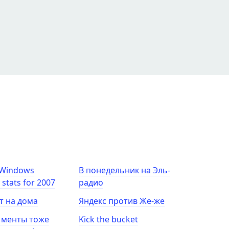
 Windows
В понедельник на Эль-
y stats for 2007
радио
т на дома
Яндекс против Же-же
 менты тоже
Kick the bucket