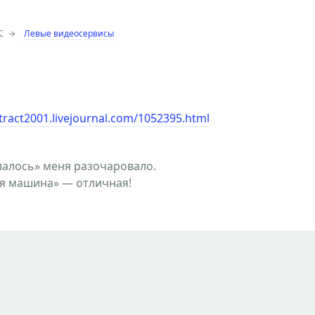
⌥
→
Левые видеосервисы
stract2001.livejournal.com/1052395.html
лалось» меня разочаровало.
ая машина» — отличная!