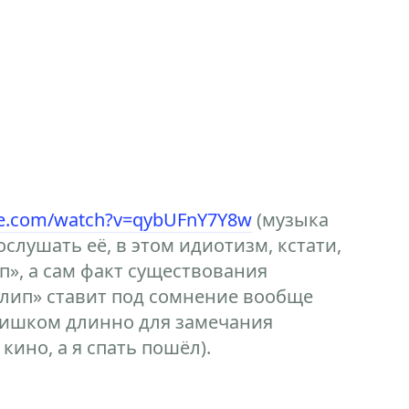
be.com/watch?v=qybUFnY7Y8w
(музыка
ослушать её, в этом идиотизм, кстати,
п», а сам факт существования
лип» ставит под сомнение вообще
слишком длинно для замечания
 кино, а я спать пошёл).