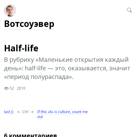
Вотсоуэвер
Half-life
В рубрику «Маленькие открытия каждый
день»: half-life — это, оказывается, значит
«период полураспада».
52
2010
last ()
←
Ctrl
→
If this «K» is culture, count me
out
6 комментариев