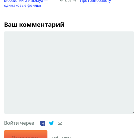
Мобайлми и Айклауд —
←
Ctrl
→
Про говноработу
одинаковые фейлы?
Ваш комментарий
Войти через
Отправить