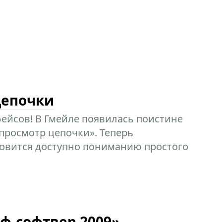
цепочки
фейсов! В Гмейле появилась поистине
росмотр цепочки». Теперь
новится доступно пониманию простого
ф-софтвер 2009»