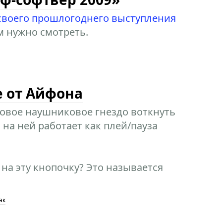
своего прошлогоднего выступления
м нужно смотреть.
е от Айфона
ковое наушниковое гнездо воткнуть
 на ней работает как плей/пауза
 на эту кнопочку? Это называется
ак