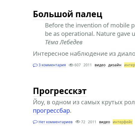
Большой палец
Before the invention of mobile
be as operational. Nature gave us
Тёма Лебедев
Интересное наблюдение из диало
3 комментария
607
2011
видео
дизайн
инте
Прогресскэт
Йоу, в одном из самых крутых р
прогрессбар
.
Нет комментариев
72
2011
видео
интерфейс