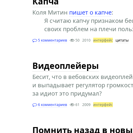
Капча
Коля Митин
пишет о капче
:
Я считаю капчу признаком б
своих проблем на плечи поль
5 комментариев
50
2010
интерфейс
цитаты
Видеоплейеры
Бесит, что в вебовских видеопле
и выпадывает регулятор громкост
за идиот это придумал?
6 комментариев
61
2009
интерфейс
Помнить назад в новы