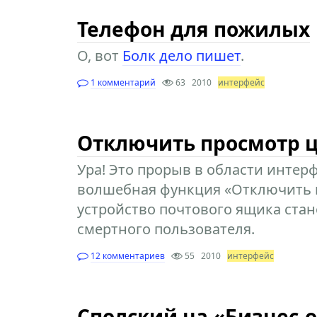
Телефон для пожилых
О, вот
Болк дело пишет
.
1 комментарий
63
2010
интерфейс
Отключить просмотр 
Ура! Это прорыв в области интер
волшебная функция «Отключить п
устройство почтового ящика ста
смертного пользователя.
12 комментариев
55
2010
интерфейс
Сполский на «Бизнес-о