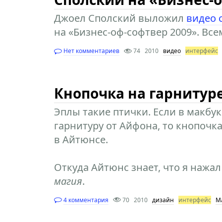
Джоел Сполский выложил
видео 
на «Бизнес-оф-софтвер 2009». Все
Нет комментариев
74
2010
видео
интерфейс
Кнопочка на гарнитур
Эплы такие птички. Если в макбу
гарнитуру от Айфона, то кнопочка
в Айтюнсе.
Откуда Айтюнс знает, что я нажал
магия
.
4 комментария
70
2010
дизайн
интерфейс
М