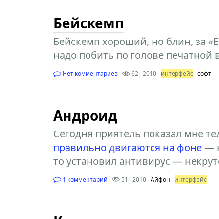
Бейскемп
Бейскемп хороший, но блин, за «E
надо побить по голове печатной 
Нет комментариев
62
2010
интерфейс
софт
Андроид
Сегодня приятель показал мне те
правильно двигаются на фоне
— к
то установил антивирус — некрут
1 комментарий
51
2010
Айфон
интерфейс