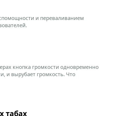
еспомощности и переваливанием
зователей.
йерах кнопка громкости одновременно
и, и вырубает громкость. Что
х табах