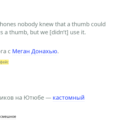
 phones nobody knew that a thumb could
 a thumb, but we [didn’t] use it.
га с
Меган Донахью
.
рфейс
оликов на Ютюбе —
кастомный
смешное