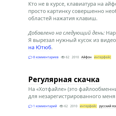
Кто не в курсе, клавиатура на айф
просто картинку совершенно нео
областей нажатия клавиш.
Добавлено на следующий день:
Наро
Я вырезал нужный кусок из виде
на Ютюб
.
8 комментариев
62
2010
Айфон
интерфейс
Регулярная скачка
На «Хотфайле» (это файлообменни
для незарегистрированного меня 
1 комментарий
62
2010
интерфейс
русский яз