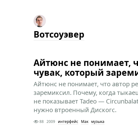
Вотсоуэвер
Айтюнс не понимает, ч
чувак, который зарем
Айтюнс не понимает, что автор р
заремиксил. Почему, когда тыкае
не показывает Tadeo — Circunbalati
нужно втроенный Дискогс.
88
2009
интерфейс
Мак
музыка