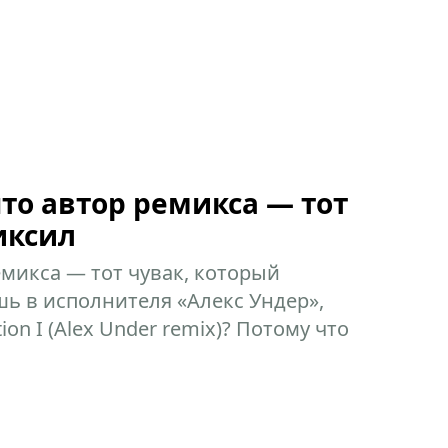
то автор ремикса — тот
иксил
емикса — тот чувак, который
шь в исполнителя «Алекс Ундер»,
on I (Alex Under remix)? Потому что