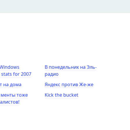
 Windows
В понедельник на Эль-
y stats for 2007
радио
т на дома
Яндекс против Же-же
 менты тоже
Kick the bucket
алистов!