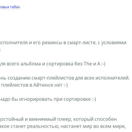
новых табах
сполнителя и его ремиксы в смарт-листе, с условиями
.
для всего альбома и сортировка без The и A :-)
знь созданию смарт-плейлистов для всех исполнителей.
плейлистов в Айтюнсе нет :-)
надо бы игнорировать при сортировке :-)
е достойный и вменяемый плеер, который способен
акое станет реальностью, настанет мир во всем мире,