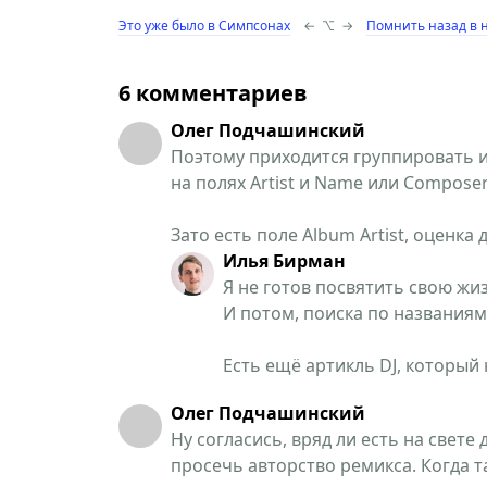
Это уже было в Симпсонах
←
⌥
→
Помнить назад в 
6 комментариев
Олег Подчашинский
Поэтому приходится группировать и
на полях Artist и Name или Composer
Зато есть поле Album Artist, оценка 
Илья Бирман
Я не готов посвятить свою жи
И потом, поиска по названиям 
Есть ещё артикль DJ, который 
Олег Подчашинский
Ну согласись, вряд ли есть на свет
просечь авторство ремикса. Когда т