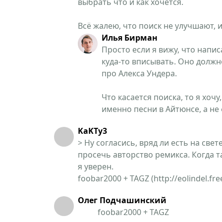
выбрать что и как хочется.
Всё жалею, что поиск не улучшают,
Илья Бирман
Просто если я вижу, что напис
куда-то вписывать. Оно должн
про Алекса Ундера.
Что касается поиска, то я хоч
именно песни в Айтюнсе, а не
KaKTy3
> Ну согласись, вряд ли есть на св
просечь авторство ремикса. Когда т
я уверен.
foobar2000 + TAGZ (http://eolindel.fre
Олег Подчашинский
foobar2000 + TAGZ