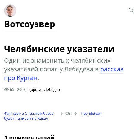
Вотсоуэвер
Челябинские указатели
Один из знаменитых челябинских
указателей попал у Лебедева в
рассказ
про Курган
.
65
2008
дороги
Лебедев
Файндер в Снежном барсе
←
Ctrl
→
Про ББЭдит
будет написан на Какао
1 комментарий