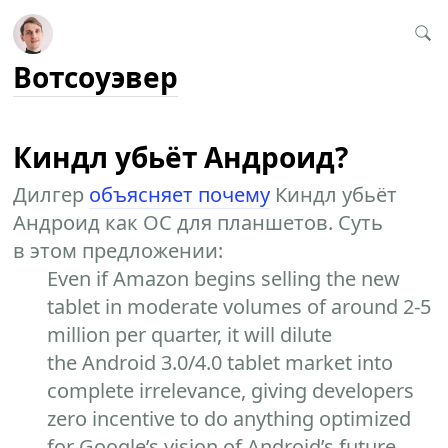
Вотсоуэвер
Киндл убьёт Андроид?
Дилгер
объясняет почему
Киндл убьёт
Андроид как ОС для планшетов. Суть
в этом предложении:
Even if Amazon begins selling the new
tablet in moderate volumes of around 2-5
million per quarter, it will dilute
the Android 3.0/4.0 tablet market into
complete irrelevance, giving developers
zero incentive to do anything optimized
for Google’s vision of Android’s future.