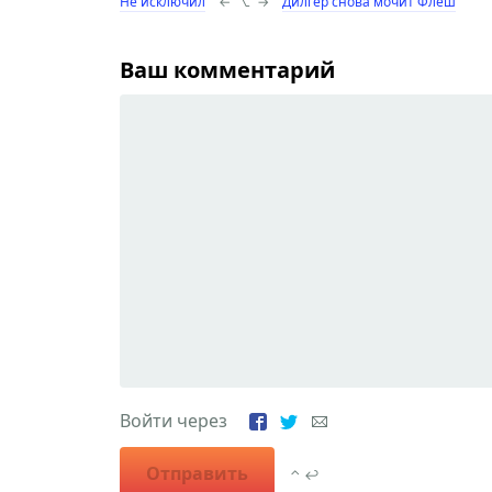
Не исключил
←
⌥
→
Дилгер снова мочит Флеш
Ваш комментарий
Войти через
Отправить
⌃ ↩