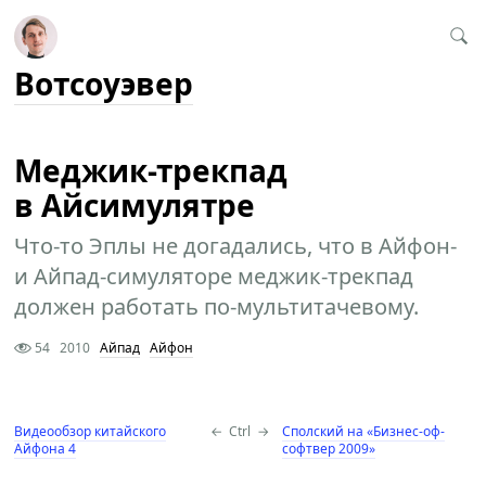
Вотсоуэвер
Меджик-трекпад
в Айсимулятре
Что-то Эплы не догадались, что в Айфон-
и Айпад-симуляторе меджик-трекпад
должен работать по-мультитачевому.
54
2010
Айпад
Айфон
Видеообзор китайского
←
Ctrl
→
Сполский на «Бизнес-оф-
Айфона 4
софтвер 2009»