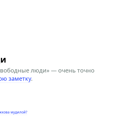
ди
свободные люди» — очень точно
ою заметку
.
жкова мудилой?